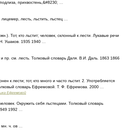
 подлиза, прихвостень,&#8230; …
лицемер, лесть, льстить, льстец …
.). Тот, кто льстит; человек, склонный к лести. Лукавые речи
.Н. Ушаков. 1935 1940 …
 пр. см. лесть. Толковый словарь Даля. В.И. Даль. 1863 1866
лонен к лести; тот, кто много и часто льстит. 2. Употребляется
олковый словарь Ефремовой. Т. Ф. Ефремова. 2000 …
зыка Ефремовой
еловек. Окружить себя льстецами. Толковый словарь
1949 1992 …
. мн. ч. ов …