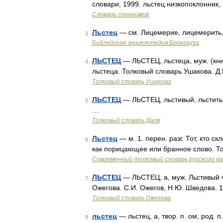
словари, 1999. льстец низкопоклонник,
Словарь синонимов
Льстец
— см. Лицемерие, лицемерить, 
3
Библейская энциклопедия Брокгауза
ЛЬСТЕЦ
— ЛЬСТЕЦ, льстеца, муж. (книжн
4
льстеца. Толковый словарь Ушакова. Д
Толковый словарь Ушакова
ЛЬСТЕЦ
— ЛЬСТЕЦ, льстивый, льстить и
5
…
Толковый словарь Даля
Льстец
— м. 1. перен. разг. Тот, кто ск
6
как порицающее или бранное слово. Т
Современный толковый словарь русского я
ЛЬСТЕЦ
— ЛЬСТЕЦ, а, муж. Льстивый ч
7
Ожегова. С.И. Ожегов, Н.Ю. Шведова. 
Толковый словарь Ожегова
льстец
— льстец, а, твор. п. ом, род. п
8