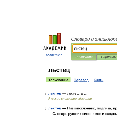
Словари и энциклоп
academic.ru
Толкования
Переводы
льстец
Толкование
Перевод
Книги
льстец
— льстец, а …
1
Русское словесное ударение
льстец
— Низкопоклонник, подлиза, при
2
... Словарь русских синонимов и сходн