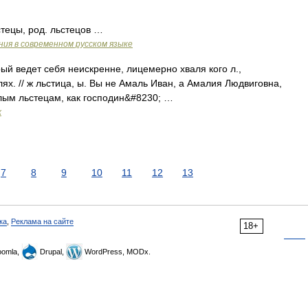
стецы, род. льстецов …
ия в современном русском языке
ый ведет себя неискренне, лицемерно хваля кого л.,
лях. // ж льстица, ы. Вы не Амаль Иван, а Амалия Людвиговна,
длым льстецам, как господин&#8230; …
х
7
8
9
10
11
12
13
ка
,
Реклама на сайте
18+
omla,
Drupal,
WordPress, MODx.