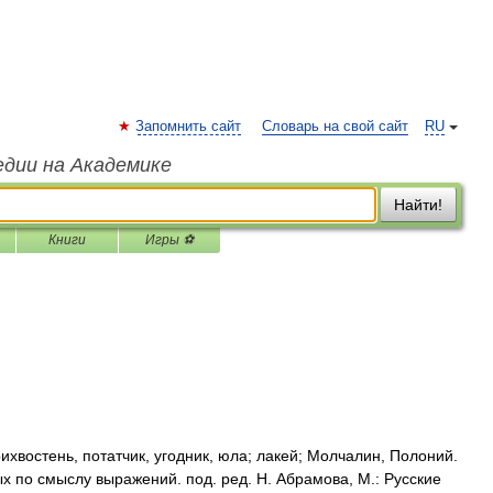
Запомнить сайт
Словарь на свой сайт
RU
едии на Академике
Найти!
Книги
Игры ⚽
хвостень, потатчик, угодник, юла; лакей; Молчалин, Полоний.
ых по смыслу выражений. под. ред. Н. Абрамова, М.: Русские