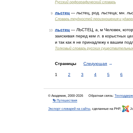
Русский орфографический словарь
льстец
— льстец, род. льстеца; мн. ль
9
Словарь трудностей произношения и ударен
льстец
— ЛЬСТЕЦ, а, м Человек, котор
10
заискивая перед кем л. в корыстных це
и так как я не принадлежу к вашим по
Толковый словарь русских существительны
Страницы
Следующая
→
1
2
3
4
5
6
© Академик, 2000-2026
Обратная связь:
Техподдерж
👣 Путешествия
Экспорт словарей на сайты
, сделанные на PHP,
Jo